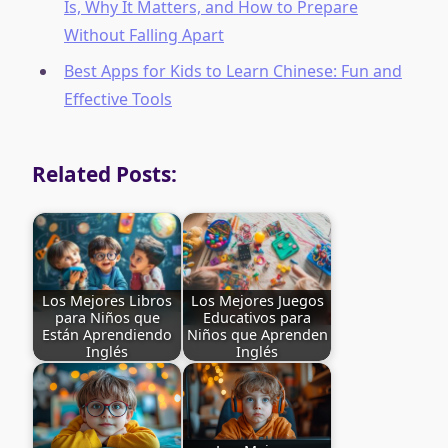
Is, Why It Matters, and How to Prepare
Without Falling Apart
Best Apps for Kids to Learn Chinese: Fun and
Effective Tools
Related Posts:
Los Mejores Libros
Los Mejores Juegos
para Niños que
Educativos para
Están Aprendiendo
Niños que Aprenden
Inglés
Inglés