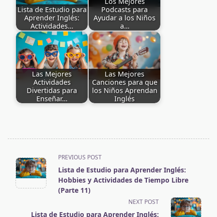
Los Mejores
Lista de Estudio para
Podcasts para
Aprender Inglés:
Ayudar a los Niños
Actividades…
a…
Las Mejores
Las Mejores
Actividades
Canciones para que
Divertidas para
los Niños Aprendan
Enseñar…
Inglés
<span
PREVIOUS POST
Lista de Estudio para Aprender Inglés:
class="nav-
Hobbies y Actividades de Tiempo Libre
subtitle
(Parte 11)
screen-
NEXT POST
Lista de Estudio para Aprender Inglés: